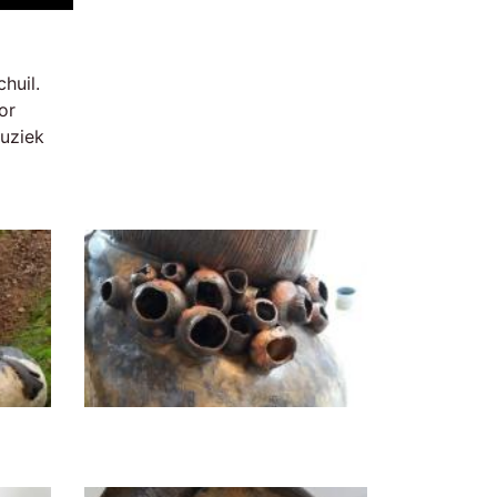
huil.
or
muziek