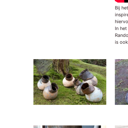
Bij h
inspi
hierv
In het
Rando
is ook