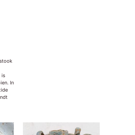
tstook
 is
ien. In
xide
andt