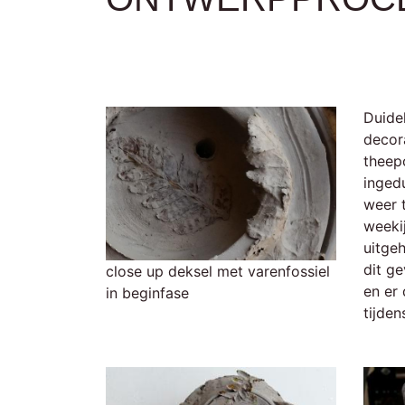
Duidel
decora
theep
inged
weer 
weekij
uitgeh
dit g
close up deksel met varenfossiel
en er
in beginfase
tijde