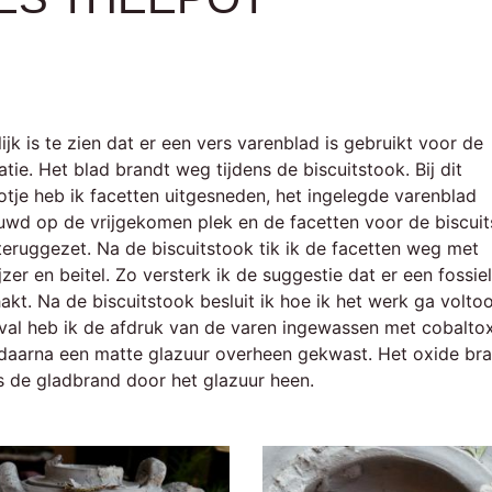
ijk is te zien dat er een vers varenblad is gebruikt voor de
tie. Het blad brandt weg tijdens de biscuitstook. Bij dit
otje heb ik facetten uitgesneden, het ingelegde varenblad
uwd op de vrijgekomen plek en de facetten voor de biscui
teruggezet. Na de biscuitstook tik ik de facetten weg met
zer en beitel. Zo versterk ik de suggestie dat er een fossiel
akt. Na de biscuitstook besluit ik hoe ik het werk ga voltoo
eval heb ik de afdruk van de varen ingewassen met cobalto
 daarna een matte glazuur overheen gekwast. Het oxide br
ns de gladbrand door het glazuur heen.